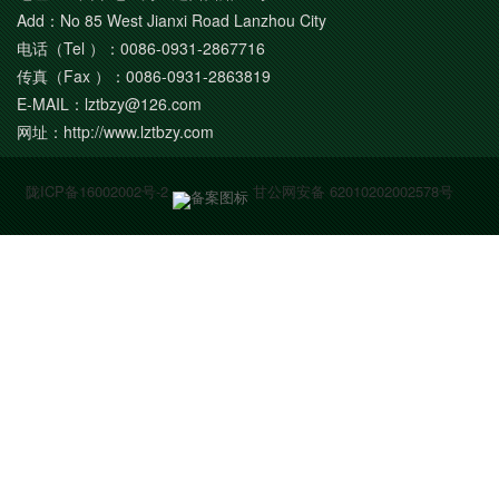
Add：No 85 West Jianxi Road Lanzhou City
电话（Tel ）：0086-0931-2867716
传真（Fax ）：0086-0931-2863819
E-MAIL：lztbzy@126.com
网址：http://www.lztbzy.com
陇ICP备16002002号-2
甘公网安备 62010202002578号